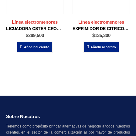
Línea electromenores
Línea electromenores
LICUADORA OSTER CROMADA 3V BLST4655
EXPRIMIDOR DE CITRICOS B&D CJ4000S
$
289,500
$
135,300
Añadir al carrito
Añadir al carrito
Sobre Nosotros
Tenemos como propósito brindar alternativas de negocio a todos nuestros
clientes, en el sector de la comercialización al por mayor de productos