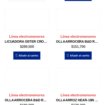
Línea electromenores
Línea electromenores
LICUADORA OSTER CROMADA 3V BLST4655
OLLA ARROCERA B&D RC514 BLANCA
$
289,500
$
151,700
Añadir al carrito
Añadir al carrito
Línea electromenores
Línea electromenores
OLLA ARROCERA B&D RC5200M
OLLA ARROZ HEAR-18N NEGRA