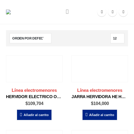
Línea electromenores
Línea electromenores
HERVIDOR ELECTRICO ONOFF CON INFUSOR
JARRA HERVIDORA HE HE5H-181I 1.9 LTS ACERO INOX
$
109,704
$
104,000
Añadir al carrito
Añadir al carrito