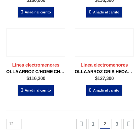
$
180,000
$
138,300
Añadir al carrito
Añadir al carrito
Línea electromenores
Línea electromenores
OLLA ARROZ C/HOME CHOA-0010S
OLLA ARROZ GRIS HEOA-18G
$
116,200
$
127,300
Añadir al carrito
Añadir al carrito
1
2
3