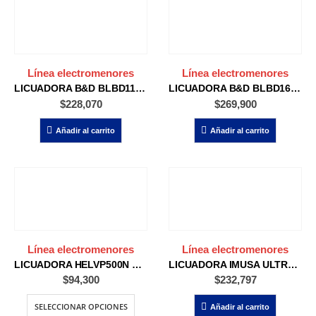
Línea electromenores
Línea electromenores
LICUADORA B&D BLBD1140MS
LICUADORA B&D BLBD1650S 2 VEL
$
228,070
$
269,900
Añadir al carrito
Añadir al carrito
Línea electromenores
Línea electromenores
LICUADORA HELVP500N 2V 500W
LICUADORA IMUSA ULTRAFORCE + 2V REF-5551
$
94,300
$
232,797
SELECCIONAR OPCIONES
Añadir al carrito